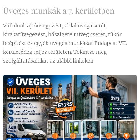
Üveges munkák a 7. kerületben
Vállalunk ajtóüvegezést, ablaküveg cserét,
kirakatüvegezést, hőszigetelt üveg cserét, tükör
beépítést és egyéb üveges munkákat Budapest VII.
kerületének teljes területén. Tekintse meg
szolgáltatásainkat az alábbi linkeken.