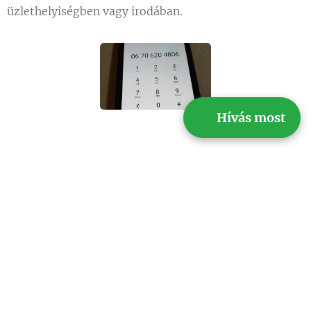
üzlethelyiségben vagy irodában.
📞 Hívás most
Tartalom 1
Tartalom 2
Ajánlatunk Régi
ablakba hőszigetelt