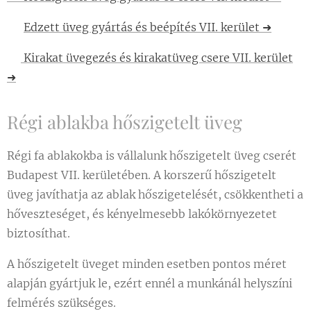
🔹
Edzett üveg gyártás és beépítés VII. kerület ➜
🔹
Kirakat üvegezés és kirakatüveg csere VII. kerület
➜
Régi ablakba hőszigetelt üveg
Régi fa ablakokba is vállalunk hőszigetelt üveg cserét
Budapest VII. kerületében. A korszerű hőszigetelt
üveg javíthatja az ablak hőszigetelését, csökkentheti a
hőveszteséget, és kényelmesebb lakókörnyezetet
biztosíthat.
A hőszigetelt üveget minden esetben pontos méret
alapján gyártjuk le, ezért ennél a munkánál helyszíni
felmérés szükséges.