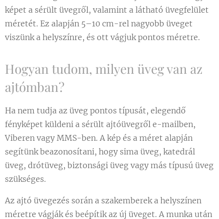
képet a sérült üvegről, valamint a látható üvegfelület
méretét. Ez alapján 5–10 cm-rel nagyobb üveget
viszünk a helyszínre, és ott vágjuk pontos méretre.
Hogyan tudom, milyen üveg van az
ajtómban?
Ha nem tudja az üveg pontos típusát, elegendő
fényképet küldeni a sérült ajtóüvegről e-mailben,
Viberen vagy MMS-ben. A kép és a méret alapján
segítünk beazonosítani, hogy sima üveg, katedrál
üveg, drótüveg, biztonsági üveg vagy más típusú üveg
szükséges.
Az ajtó üvegezés során a szakemberek a helyszínen
méretre vágják és beépítik az új üveget. A munka után