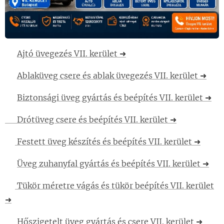
🔹
Ajtó üvegezés VII. kerület ➜
🔹
Ablaküveg csere és ablak üvegezés VII. kerület ➜
🔹
Biztonsági üveg gyártás és beépítés VII. kerület ➜
🔹 Drótüveg csere és beépítés VII. kerület ➜
🔹
Festett üveg készítés és beépítés VII. kerület ➜
🔹
Üveg zuhanyfal gyártás és beépítés VII. kerület ➜
🔹
Tükör méretre vágás és tükör beépítés VII. kerület
➜
🔹 Hőszigetelt üveg gyártás és csere VII. kerület ➜