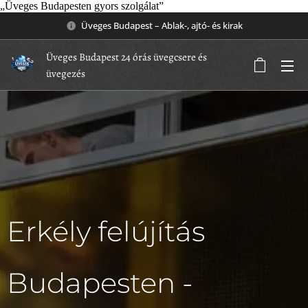
„Üveges Budapesten gyors szolgálat”
Üveges Budapest – Ablak-, ajtó- és kirak
Üveges Budapest 24 órás üvegcsere és
üvegezés
Erkély felújítás
Budapesten -