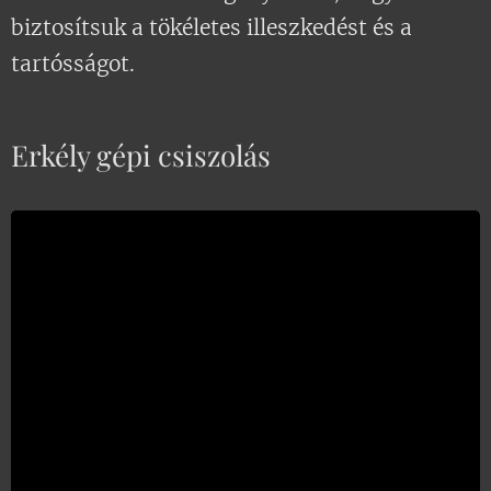
biztosítsuk a tökéletes illeszkedést és a
tartósságot.
Erkély gépi csiszolás