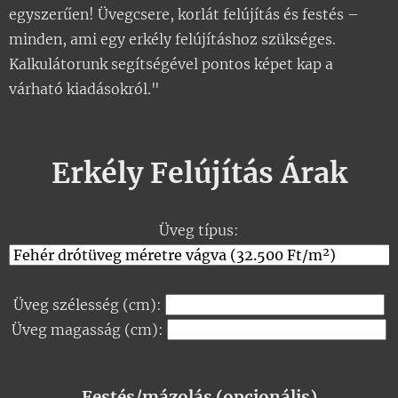
egyszerűen! Üvegcsere, korlát felújítás és festés –
Egyéb szolgáltatások:
minden, ami egy erkély felújításhoz szükséges.
- Veszélyes hulladék elszállítás: 10 000 Ft
Kalkulátorunk segítségével pontos képet kap a
várható kiadásokról."
- Anyag kiszállítás Budapesten: 9 000 Ft-
tól 15 000 Ft-ig
Erkély Felújítás Árak
Üveg típus:
Üveg szélesség (cm):
Üveg magasság (cm):
Festés/mázolás (opcionális)