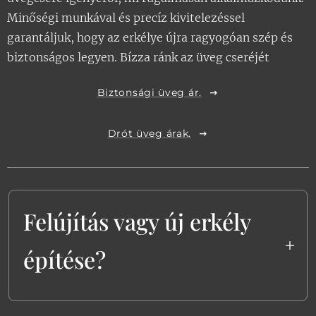
Minőségi munkával és precíz kivitelezéssel
A
biztonsági üvegek
garantáljuk, hogy az erkélye újra ragyogóan szép és
különösen fontosak,
biztonságos legyen. Bízza ránk az üveg cseréjét
különösen panel erkélyeknél.
Keret és Kiegészítők
:
Biztonsági üveg ár.
Ha a vasszerkezet teljesen
Drót üveg árak.
elrohadt, akkor új keretet
kell készítenünk. Ebben az
esetben a teljes szerkezetet
újra kell építeni.
Felújítás vagy új erkély
építése?
Az erkélyek idővel természetesen