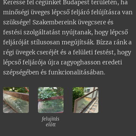
Keresse fel cégünket Budapest területén, ha
minőségi üveges lépcső feljáró felújításra van
szüksége! Szakembereink üvegcsere és
festési szolgáltatást nyújtanak, hogy lépcső
feljáróját stílusosan megújítsák. Bízza ránk a
régi üvegek cseréjét és a felületi festést, hogy
lépcső feljárója újra ragyoghasson eredeti
szépségében és funkcionalitásában.
felujitás
elött