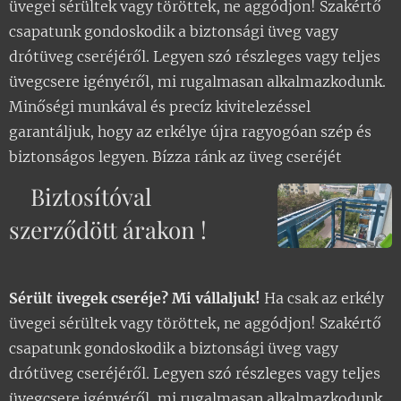
üvegei sérültek vagy töröttek, ne aggódjon! Szakértő
gépi csiszolással távolítsuk
csapatunk gondoskodik a biztonsági üveg vagy
el a rozsdás részeket, majd
drótüveg cseréjéről. Legyen szó részleges vagy teljes
alapozzuk és fessük le a
üvegcsere igényéről, mi rugalmasan alkalmazkodunk.
felületet.
Minőségi munkával és precíz kivitelezéssel
Kisebb sérülések (pl.
garantáljuk, hogy az erkélye újra ragyogóan szép és
korlátok, falak) esetén is
biztonságos legyen. Bízza ránk az üveg cseréjét
érdemes javítani vagy
cserélni.
Biztosítóval
szerződött árakon !
Üvegek Cseréje
:
Ha az erkély üvegei sérültek
vagy elavultak,
cseréljük ki
Sérült üvegek cseréje? Mi vállaljuk!
Ha csak az erkély
őket
. Ügyeljünk a
üvegei sérültek vagy töröttek, ne aggódjon! Szakértő
tűzvédelemre is, és
csapatunk gondoskodik a biztonsági üveg vagy
válasszunk megfelelő
drótüveg cseréjéről. Legyen szó részleges vagy teljes
üvegeket.
üvegcsere igényéről, mi rugalmasan alkalmazkodunk.