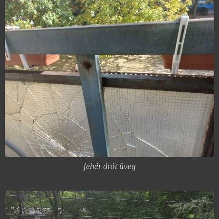
veszítenek szépségükből és
funkcionalitásukból. Fontos tudni, mikor
érdemes felújítani, és mikor kell az új erkély
építése. A felújítás és az új építés közötti
különbségek megértése elengedhetetlen az
erkély hosszú távú állapotának és
biztonságának biztosításához.
Felújítás:
Általában megoldás lehet,
amikor az erkély szerkezete még
megfelelő állapotban van. Például,
ha csak felületi rozsda jelentkezik,
akkor felújítással helyreállítható az
fehér drót üveg
erkély esztétikája és
funkcionalitása.
Új erkély építése:
Szükségessé válik,