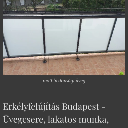
ha az erkély szerkezete súlyosan
károsodott. Például, ha a
tartószerkezetek megrongálódtak
vagy ha a korlátok és az üvegezés
nem biztosít megfelelő stabilitást
és biztonságot.
Az erkély felújítása vagy új erkély építése
meghatározóan befolyásolja az otthon
értékét és biztonságát. Fontos szakember
segítségét kérni a helyzet felméréséhez és a
matt biztonsági üveg
megfelelő döntés meghozatalához.
Erkélyfelújítás Budapest -
Üvegcsere, lakatos munka,