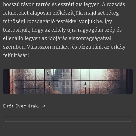
hosszú távon tartós és esztétikus legyen. A rozsdás
felületeket alaposan előkészítjük, majd két réteg
minőségi rozsdagátló festékkel vonjuk be. Így
biztosítjuk, hogy az erkély újra ragyogóan szép és
ellenálló legyen az időjárás viszontagságaival
szemben. Válasszon minket, és bízza ránk az erkély
felújítását!
Drót üveg árak.