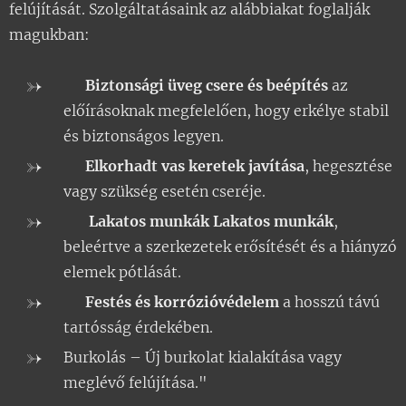
felújítását. Szolgáltatásaink az alábbiakat foglalják
magukban:
🔒 Biztonsági üveg csere és beépítés
az
előírásoknak megfelelően, hogy erkélye stabil
és biztonságos legyen.
🔧 Elkorhadt vas keretek javítása
, hegesztése
vagy szükség esetén cseréje.
🛠️ Lakatos munkák Lakatos munkák
,
beleértve a szerkezetek erősítését és a hiányzó
elemek pótlását.
🎨 Festés és korrózióvédelem
a hosszú távú
tartósság érdekében.
Burkolás – Új burkolat kialakítása vagy
meglévő felújítása."