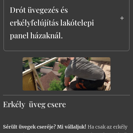
Drót üvegezés és
erkélyfelújítás lakótelepi
panel házaknál.
Erkély Üvegezés: Mikor Érdemes
Felújítani?
Felületi Rozsda és Kisebb
Sérülések
:
Ha az erkély vasszerkezete
Erkély üveg csere
csak
felületi rozsdás
, de
még nem társul
elrohadással, érdemes
Sérült üvegek cseréje? Mi vállaljuk!
Ha csak az erkély
felújítani. Ebben az esetben