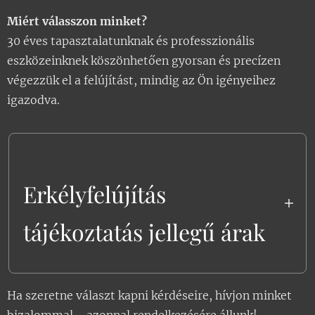
Miért válasszon minket?
30 éves tapasztalatunknak és professzionális
eszközeinknek köszönhetően gyorsan és precízen
végezzük el a felújítást, mindig az Ön igényeihez
igazodva.
Erkélyfelújítás
tájékoztatás jellegű árak
"Erkély
felújítás árak: Üveg csere,
Ha szeretne választ kapni kérdéseire, hívjon minket
Matt biztonsági üveg csere (3+3),