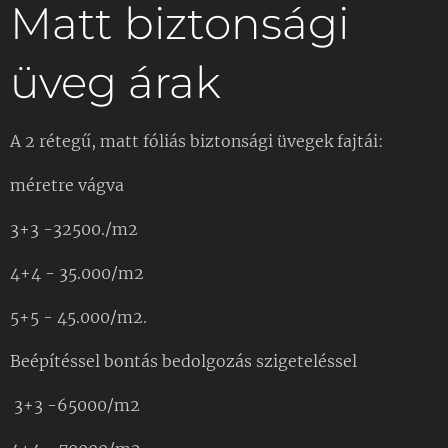
Matt biztonsági
üveg árak
A 2 rétegű, matt fóliás biztonsági üvegek fajtái:
méretre vágva
3+3 -32500./m2
4+4 - 35.000/m2
5+5 - 45.000/m2.
Beépítéssel bontás bedolgozás szigeteléssel
3+3 -65000/m2