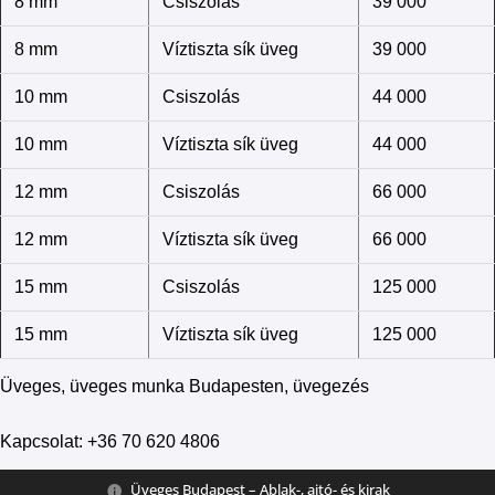
8 mm
Csiszolás
39 000
8 mm
Víztiszta sík üveg
39 000
10 mm
Csiszolás
44 000
10 mm
Víztiszta sík üveg
44 000
12 mm
Csiszolás
66 000
12 mm
Víztiszta sík üveg
66 000
15 mm
Csiszolás
125 000
15 mm
Víztiszta sík üveg
125 000
Üveges, üveges munka Budapesten, üvegezés
Kapcsolat: +36 70 620 4806
Üveges Budapest – Ablak-, ajtó- és kirak