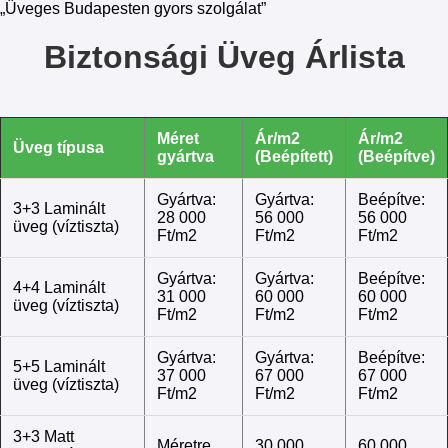
„Üveges Budapesten gyors szolgálat”
Biztonsági Üveg Árlista
Méret
Ár/m2
Ár/m2
Üveg típusa
gyártva
(Beépített)
(Beépítve)
Gyártva:
Gyártva:
Beépítve:
3+3 Laminált
28 000
56 000
56 000
üveg (víztiszta)
Ft/m2
Ft/m2
Ft/m2
Gyártva:
Gyártva:
Beépítve:
4+4 Laminált
31 000
60 000
60 000
üveg (víztiszta)
Ft/m2
Ft/m2
Ft/m2
Gyártva:
Gyártva:
Beépítve:
5+5 Laminált
37 000
67 000
67 000
üveg (víztiszta)
Ft/m2
Ft/m2
Ft/m2
3+3 Matt
Méretre
30 000
60 000