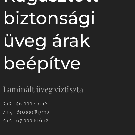
biztonsági
üveg árak
beépítve
Laminált üveg víztiszta
3+3 -56.000Ft/m2
4+4 -60.000 Ft/m2
5+5 -67.000 Ft/m2