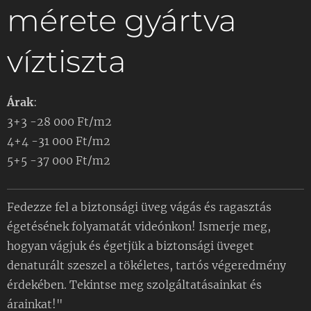
mérete gyártva
víztiszta
Árak
:
3+3 -28 000 Ft/m2
4+4 -31 000 Ft/m2
5+5 -37 000 Ft/m2
Fedezze fel a biztonsági üveg vágás és ragasztás
égetésének folyamatát videónkon! Ismerje meg,
hogyan vágjuk és égetjük a biztonsági üveget
denaturált szeszel a tökéletes, tartós végeredmény
érdekében. Tekintse meg szolgáltatásainkat és
árainkat!"