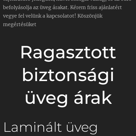
befolyásolja az üveg árakat. Kérem friss ajánlatért
vegye fel velünk a kapcsolatot! Köszönjük
megértésüket
Ragasztott
biztonsági
üveg árak
Laminált üveg