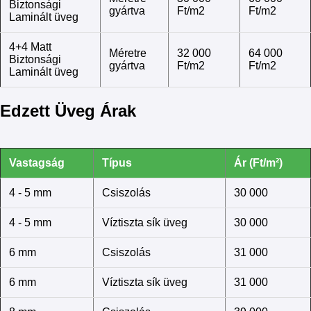
Biztonsági
gyártva
Ft/m2
Ft/m2
Laminált üveg
4+4 Matt
Méretre
32 000
64 000
Biztonsági
gyártva
Ft/m2
Ft/m2
Laminált üveg
Edzett Üveg Árak
Vastagság
Típus
Ár (Ft/m²)
4 - 5 mm
Csiszolás
30 000
4 - 5 mm
Víztiszta sík üveg
30 000
6 mm
Csiszolás
31 000
6 mm
Víztiszta sík üveg
31 000