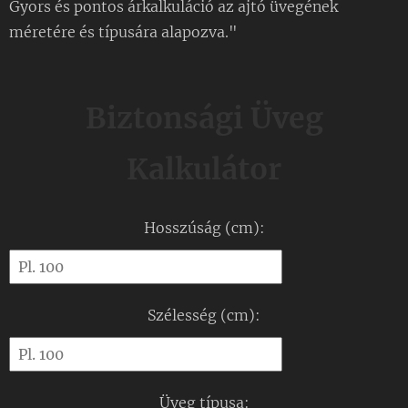
Gyors és pontos árkalkuláció az ajtó üvegének
méretére és típusára alapozva."
Biztonsági Üveg
Kalkulátor
Hosszúság (cm):
Szélesség (cm):
Üveg típusa: