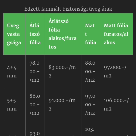
Edzett laminált biztonsági üveg árak
Átlátszó
Üveg
Átlá
Mat
Matt fólia
fólia
vasta
tszó
t
furatos/al
alakos/fura
gsága
fólia
fólia
akos
tos
78.0
88.0
4+4
83.000.-/m
97.000.-/
00.-
00.-
mm
2
m2
/m2
/m2
86.0
97.0
5+5
91.000.-/m
106.000.-/
00.-
00.-
mm
2
m2
/m2
/m2
103.
93.0