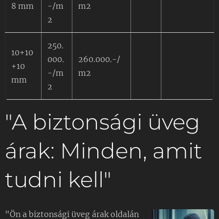
8 mm
-/m
m2
2
250.
10+10
000.
260.000.-/
+10
-/m
m2
mm
2
"A biztonsági üveg
árak: Minden, amit
tudni kell"
"Ön a biztonsági üveg árak oldalán