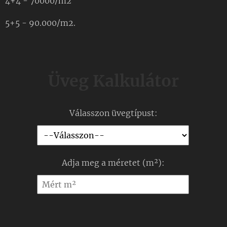
4+4 - 70000/m2
5+5 - 90.000/m2.
Üveg Kalkulátor
Válasszon üvegtípust:
Adja meg a méretet (m²):