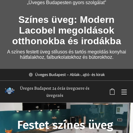
„Üveges Budapesten gyors szolgálat”
Színes üveg: Modern
Lacobel megoldások
otthonokba és irodákba
A színes festett üveg stílusos és tartós megoldás konyhai
hátfalakhoz, falburkolatokhoz és bútorokhoz.
Üveges Budapest – Ablak-, ajtó- és kirak
Üveges Budapest 24 órás üvegcsere és
üvegezés
Festet színes üveg