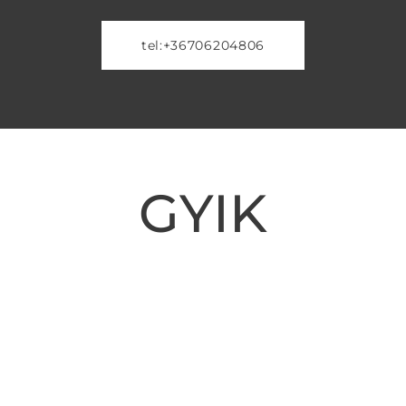
tel:+36706204806
GYIK