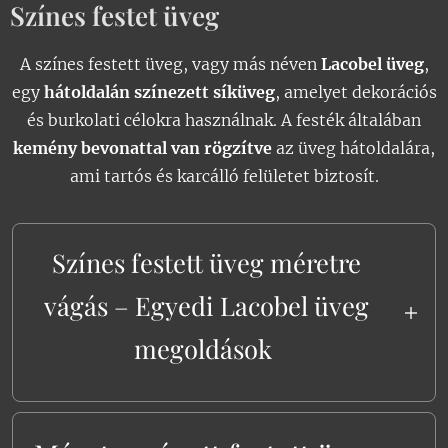
Színes festet üveg
A színes festett üveg, vagy más néven
Lacobel üveg
,
egy
hátoldalán színezett síküveg
, amelyet dekorációs
és burkolati célokra használnak. A festék általában
kemény bevonattal van rögzítve
az üveg hátoldalára,
ami tartós és karcálló felületet biztosít.
Színes festett üveg méretre
vágás – Egyedi Lacobel üveg
megoldások
A
színes festett üveg
(Lacobel) modern és
elegáns választás konyhai hátfalakhoz,