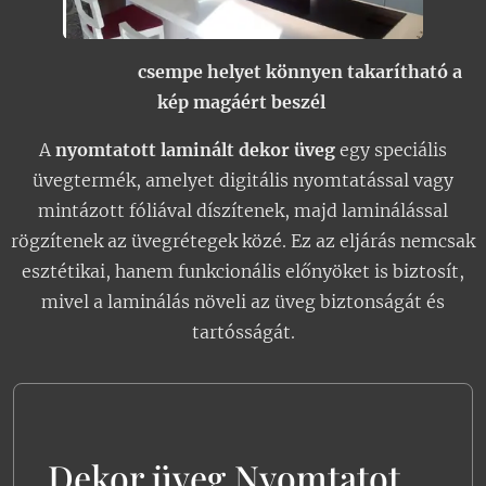
csempe helyet könnyen takarítható a
kép magáért beszél
A
nyomtatott laminált dekor üveg
egy speciális
üvegtermék, amelyet digitális nyomtatással vagy
mintázott fóliával díszítenek, majd laminálással
rögzítenek az üvegrétegek közé. Ez az eljárás nemcsak
esztétikai, hanem funkcionális előnyöket is biztosít,
mivel a laminálás növeli az üveg biztonságát és
tartósságát.
Dekor üveg Nyomtatot