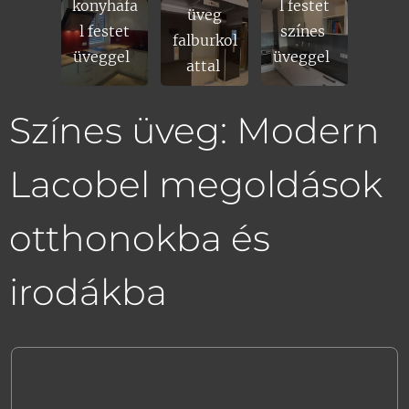
konyhafa
l festet
biztosítja, hogy az üveg tökéletesen
üveg
l festet
színes
passzoljon a kívánt helyre.
falburkol
üveggel
üveggel
🔹
Tartós és időtálló
– A festék kemény
attal
bevonattal rögzül az üveg hátoldalára, így
nem fakul és nem
Színes üveg: Modern
Lacobel megoldások
otthonokba és
irodákba