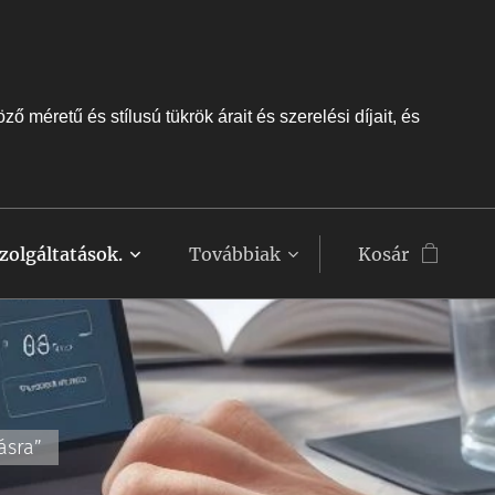
 méretű és stílusú tükrök árait és szerelési díjait, és
zolgáltatások.
Továbbiak
Kosár
ásra”