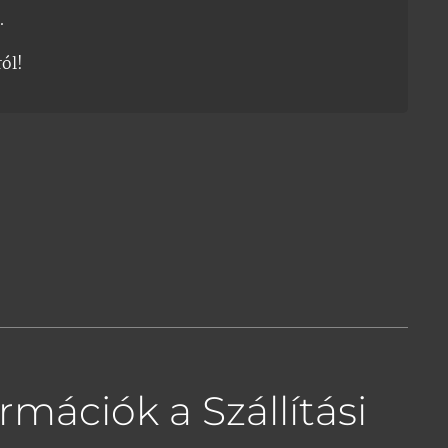
.
ól!
mációk a Szállítási