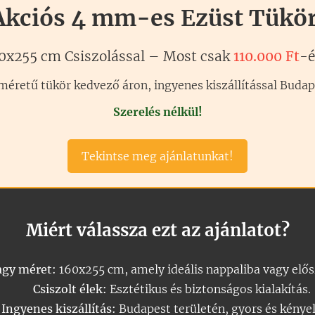
Akciós 4 mm-es Ezüst Tükör
0x255 cm Csiszolással – Most csak
110.000 Ft
-é
éretű tükör kedvező áron, ingyenes kiszállítással Buda
Szerelés nélkül!
Tekintse meg ajánlatunkat!
Miért válassza ezt az ajánlatot?
gy méret:
160x255 cm, amely ideális nappaliba vagy elő
Csiszolt élek:
Esztétikus és biztonságos kialakítás.
Ingyenes kiszállítás:
Budapest területén, gyors és kénye