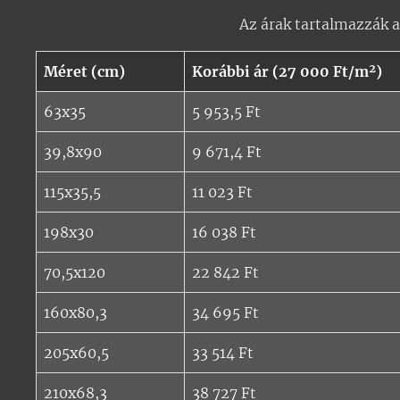
Az árak tartalmazzák az
Méret (cm)
Korábbi ár (27 000 Ft/m²)
63x35
5 953,5 Ft
39,8x90
9 671,4 Ft
115x35,5
11 023 Ft
198x30
16 038 Ft
70,5x120
22 842 Ft
160x80,3
34 695 Ft
205x60,5
33 514 Ft
210x68,3
38 727 Ft