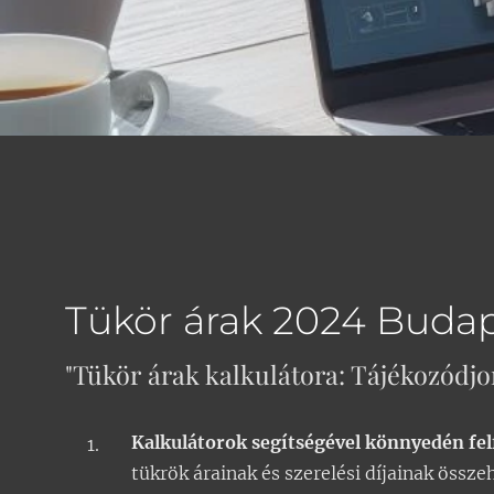
Tükör árak 2024 Buda
"Tükör árak kalkulátora: Tájékozódjon
Kalkulátorok segítségével könnyedén felf
tükrök árainak és szerelési díjainak össze