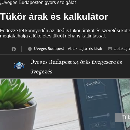
„Üveges Budapesten gyors szolgálat”
Tükör árak és kalkulátor
Fedezze fel könnyedén az ideális tükör árakat és szerelési költs
megtalálhatja a tökéletes tükröt néhány kattintással.
Üveges Budapest – Ablak-, ajtó- és kirak
ablak.aj
Üveges Budapest 24 órás üvegcsere és
üvegezés
“Tük