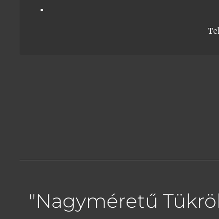
Te
"Nagyméretű Tükrök S