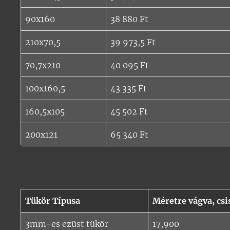
90x160
38 880 Ft
210x70,5
39 973,5 Ft
70,7x210
40 095 Ft
100x160,5
43 335 Ft
160,5x105
45 502 Ft
200x121
65 340 Ft
Tükör Típusa
Méretre vágva, csi
3mm-es ezüst tükör
17,900