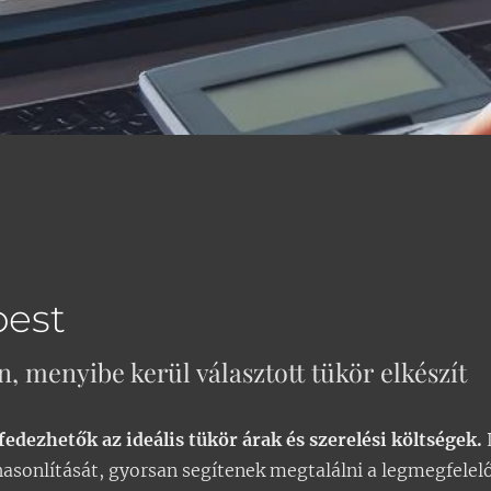
pest
, menyibe kerül választott tükör elkészít
edezhetők az ideális tükör árak és szerelési költségek.
L
hasonlítását, gyorsan segítenek megtalálni a legmegfelelő