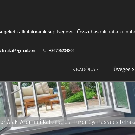
égeket kalkulátoraink segítségével. Összehasonlíthatja különböző
to.kirakat@gmail.com
+36706204806
KEZDŐLAP
Üveges S
ör Árak: Azonnali Kalkuláció a Tükör Gyártásra és Felrak