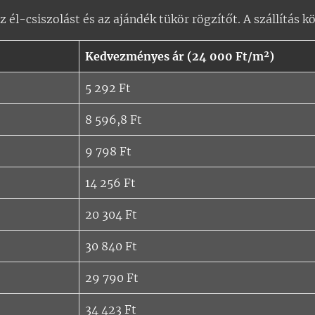
 él-csiszolást és az ajándék tükör rögzítőt. A szállítás k
Kedvezményes ár (24 000 Ft/m²)
5 292 Ft
8 596,8 Ft
9 798 Ft
14 256 Ft
20 304 Ft
30 840 Ft
29 790 Ft
34 423 Ft