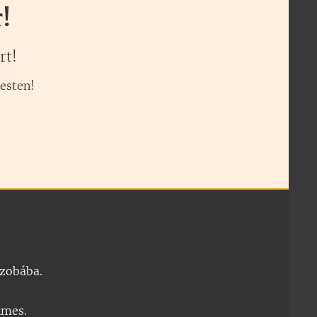
!
rt!
pesten!
szobába.
lmes.