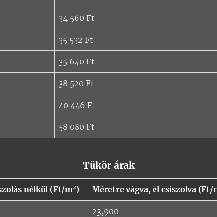
34 560 Ft
35 532 Ft
35 640 Ft
38 520 Ft
40 446 Ft
58 080 Ft
Tükör árak
2
szolás nélkül (Ft/m
)
Méretre vágva, él csiszolva (Ft/
23,900