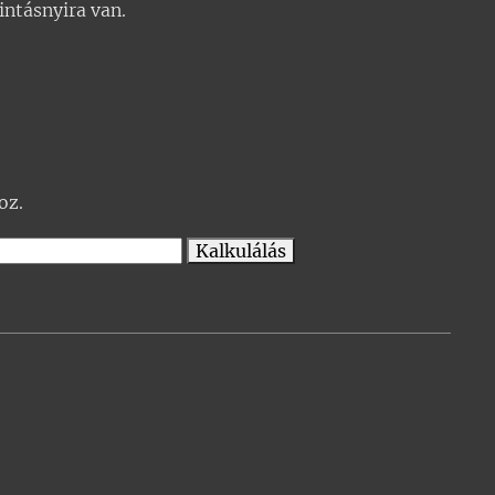
intásnyira van.
oz.
Kalkulálás