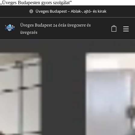
„Üveges Budapesten gyors szolgálat”
Üveges Budapest – Ablak-, ajtó- és kirak
Üveges Budapest 24 órás üvegcsere és
üvegezés