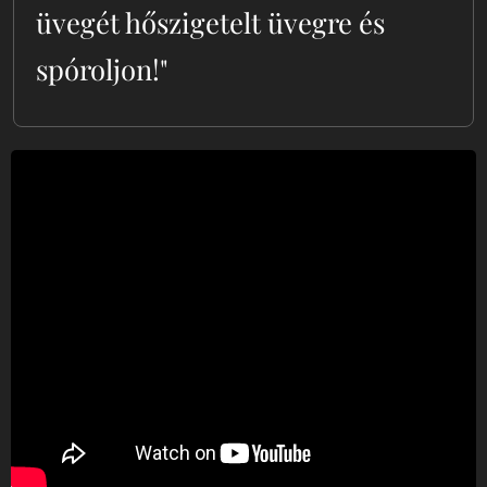
üvegét hőszigetelt üvegre és
spóroljon!"
Ha az otthonában magas a fűtési költség és
zavaróak a külső zajok, akkor ideje
korszerűsíteni a régi ablakokat. A
hőszigetelt üveg
segít megőrizni a kívánt
hőmérsékletet, csökkenti a fűtési
költségeket, és javítja a hangszigetelést.
Miért válassza a hőszigetelt üveget?
Alacsonyabb fűtési költségek
:
Kevesebb hőt veszítenek el, így nem
kell folyamatosan pörgetni a fűtést.
Csendesebb otthon
: A hőszigetelt