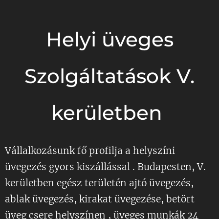
Helyi üveges
Szolgáltatások V.
kerületben
Vállalkozásunk fő profilja a helyszíni
üvegezés gyors kiszállással . Budapesten, V.
Gyors
"
kerületben egész területén ajtó üvegezés,
és
ablak üvegezés, kirakat üvegezése, betört
megbízh
üveg csere helyszínen , üveges munkák 24