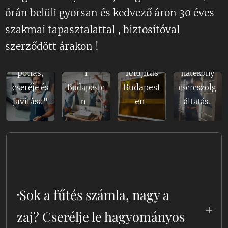
ató
Tükörmér
órán belüli gyorsan és kedvező áron 30 éves
üveges
etre
szakmai tapasztalattal , biztosítóval
munka
készítés
Hőszigete
Minőségi
kiszálláss
szerződött árakon !
helyszíni
lt üveg
erkély
al - Üveg
szerelésse
gyártás és
felújítás
pótlás,
l
hatékony
Budapest
cseréje és
Budapeste
csereszolg
en
javítása"
n
áltatás.
Sok a fűtés számla, nagy a
"
zaj? Cserélje le hagyományos