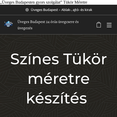
„Üveges Budapesten gyors szolgálat” Tükör Méretre
Üveges Budapest – Ablak-, ajtó- és kirak
Üveges Budapest 24 órás üvegcsere és
üvegezés
Színes Tükör
méretre
készítés