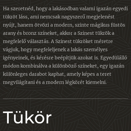
Ha szeretnéd, hogy a lakásodban valami igazán egyedi
tükröt láss, ami nemcsak nagyszerű megjelenést
nyújt, hanem ötvözi a modern, szinte mágikus füstös
arany és bronz színeket, akkor a Szinest tükrök a
megfelelő választás. A Szinest tükröket méretre
vágjuk, hogy megfeleljenek a lakás személyes
igényeinek, és kérésre beépítjük azokat is. Egyedülálló
módon kombinálva a különböző színeket, egy igazán
különleges darabot kaphat, amely képes a teret
megvilágítani és a modern légkörét kiemelni.
Tükör