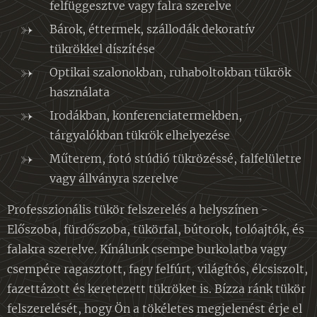
felfüggesztve vagy falra szerelve
Bárok, éttermek, szállodák dekoratív
tükrökkel díszítése
Optikai szalonokban, ruhaboltokban tükrök
használata
Irodákban, konferenciatermekben,
tárgyalókban tükrök elhelyezése
Műterem, fotó stúdió tükrözéssé, falfelületre
vagy állványra szerelve
Professzionális tükör felszerelés a helyszínen -
Előszoba, fürdőszoba, tükörfal, bútorok, tolóajtók, és
falakra szerelve. Kínálunk csempe burkolatba vagy
csempére ragasztott, fagy felfúrt, világítós, élcsiszolt,
fazettázott és keretezett tükröket is. Bízza ránk tükör
felszerelését, hogy Ön a tökéletes megjelenést érje el