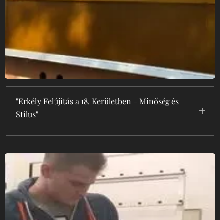
"Erkély Felújítás a 18. Kerületben – Minőség és
Stílus"
"Erkély felújítás a 18. kerületben, gyors
kivitelezéssel és praktikus megoldásokkal.
A felújítás során figyelmet fordítunk az
esztétikai és funkcionális igényekre.
Kérjen ajánlatot!"