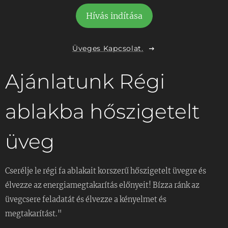
"Egyedi méretre gyártott hőszigetelt
üvegek helyszíni szereléssel a 18.
Hívás indítása
kerületben! Gyors kiszállás, precíz beépítés,
biztosító által elfogadott árakon. Hívjon
Üveges Kapcsolat.
most!"
Ajánlatunk Régi
ablakba hőszigetelt
üveg
Cserélje le régi fa ablakait korszerű hőszigetelt üvegre és
élvezze az energiamegtakarítás előnyeit! Bízza ránk az
üvegcsere feladatát és élvezze a kényelmet és
megtakarítást."