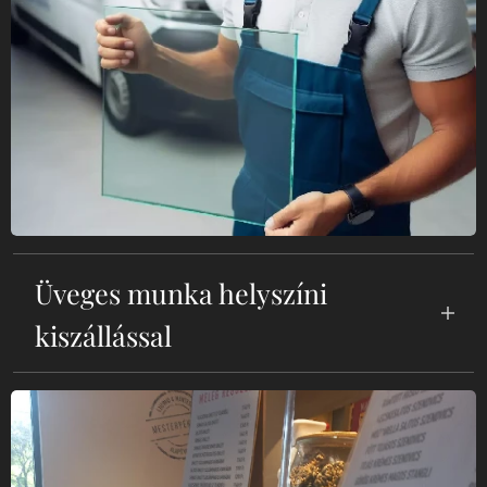
Üveges munka helyszíni
kiszállással
"Gyors és megbízható üvegjavítás és csere
a 18. kerületben! Betört ablakok, ajtók,
kirakatok helyreállítása akár 24 órán belül,
biztosító által elfogadott árakon. Hívjon