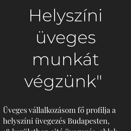
Helyszíni
üveges
munkát
végzünk"
Üveges vállalkozásom fő profilja a
helyszíni üvegezés Budapesten,