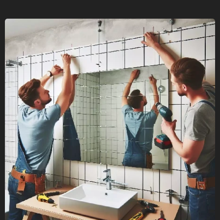
"Egyedi méretre gyártott üveg pultok
készítése és helyszíni szerelése! Prémium
minőség, precíz kivitelezés, gyors kiszállás.
Kérjen ajánlatot most!"