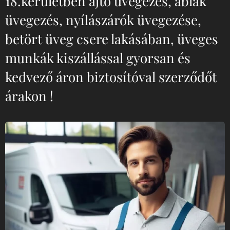
18.kerületben ajtó üvegezés, ablak
üvegezés, nyílászárók üvegezése,
betört üveg csere lakásában, üveges
munkák kiszállással gyorsan és
kedvező áron biztosítóval szerződőt
árakon !