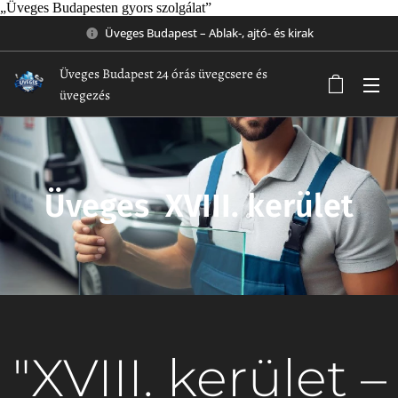
„Üveges Budapesten gyors szolgálat”
Üveges Budapest – Ablak-, ajtó- és kirak
Üveges Budapest 24 órás üvegcsere és
üvegezés
Üveges XVIII. kerület
"XVIII. kerület –