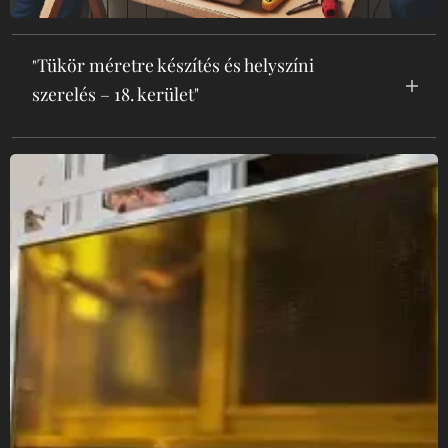
Tükör méretre készítés és helyszíni
"
szerelés – 18. kerület"
"Egyedi méretre gyártott tükrök helyszíni
szereléssel a 18. kerületben! Gyors kiszállás,
precíz beépítés, biztosító által elfogadott
árakon. Hívjon most!"