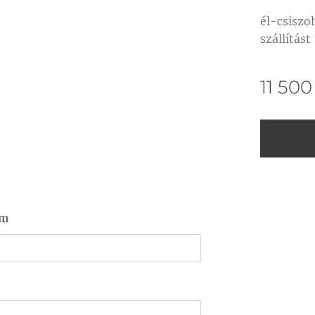
él-csiszo
szállítást
11 500
ám