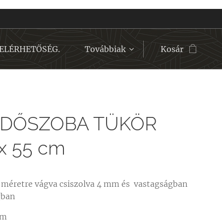
ELÉRHETŐSÉG.
Továbbiak
Kosár
DŐSZOBA TÜKÖR
x 55 cm
r méretre vágva csiszolva 4 mm és vastagságban
gban
cm