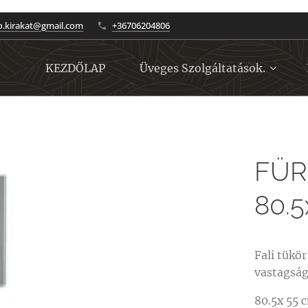
to.kirakat@gmail.com
+36706204806
KEZDŐLAP
Üveges Szolgáltatások.
FÜR
80.5
Fali tükö
vastagsá
80.5x 55 