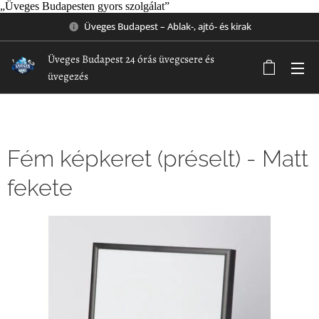
„Üveges Budapesten gyors szolgálat”
Üveges Budapest – Ablak-, ajtó- és kirak
Üveges Budapest 24 órás üvegcsere és
üvegezés
Fém képkeret (préselt) - Matt
fekete