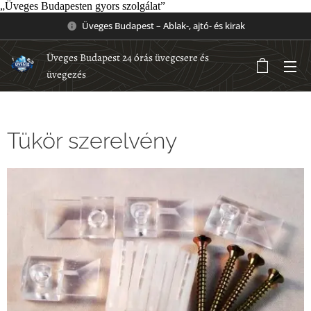
„Üveges Budapesten gyors szolgálat”
Üveges Budapest – Ablak-, ajtó- és kirak
Üveges Budapest 24 órás üvegcsere és
üvegezés
Tükör szerelvény