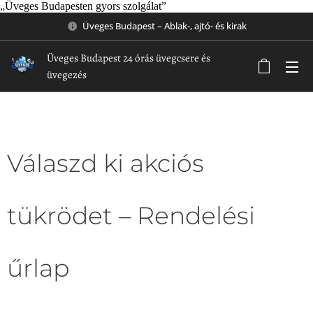
„Üveges Budapesten gyors szolgálat”
Üveges Budapest – Ablak-, ajtó- és kirak
Üveges Budapest 24 órás üvegcsere és
üvegezés
Válaszd ki akciós
tükrödet – Rendelési
űrlap